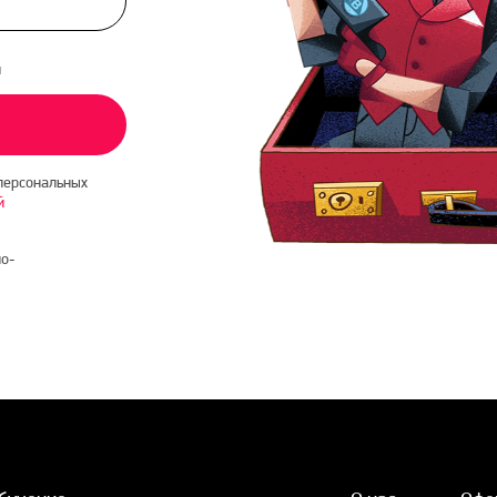
и
персональных
й
о-