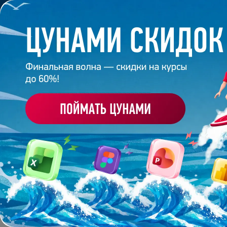
Обучение
Корпоративное обуч
Главная
/
Банк слайдов
/
Презентация 191 – Ренат
ПРЕЗЕНТАЦИЯ 191 - Р
Работа
студента