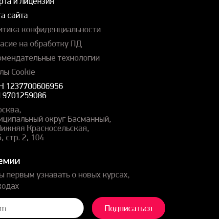
рта и лицензия
а сайта
итика конфиденциальности
ласие на обработку ПД
омендательные технологии
лы Cookie
Н 1237700606956
 9701259086
осква,
иципальный округ Басманный,
 Нижняя Красносельская,
5, стр. 2, 104
емии
ы первым узнавать о новых курсах,
кодах
Подписаться