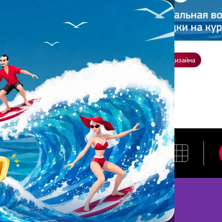
ение
О нас
Всё о дизайне
Заказать презентацию
Студия дизайна
а
ЕНАТА