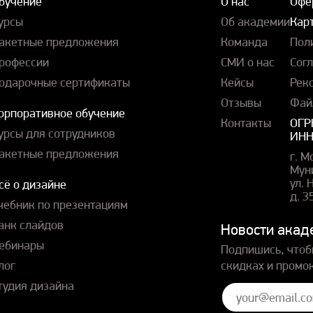
бучение
О нас
Офе
урсы
Об академии
Карт
акетные предложения
Команда
Пол
рофессии
СМИ о нас
Сог
одарочные сертификаты
Кейсы
Рек
Отзывы
Фай
орпоративное обучение
Контакты
ОГР
урсы для сотрудников
ИНН
акетные предложения
г. М
Мун
ул.
сё о дизайне
д. 3
чебник по презентациям
анк слайдов
Новости акад
ебинары
Подпишись, чтоб
лог
скидках и промо
тудия дизайна