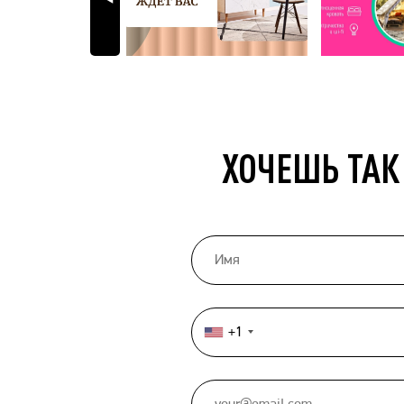
ХОЧЕШЬ ТАК
+1
United
States
+1