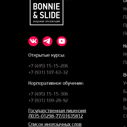
О
К
П
П
П
К
К
Открытые курсы:
П
+7 (495) 15-15-206
+7 (931) 107-63-32
В
У
Корпоративное обучение:
Б
+7 (495) 15-15-306
В
+7 (931) 109-28-92
Б
Государственная лицензия
С
Л035-01298-77/01635812
Список иноязычных слов