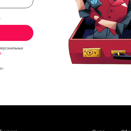
и
персональных
й
о-