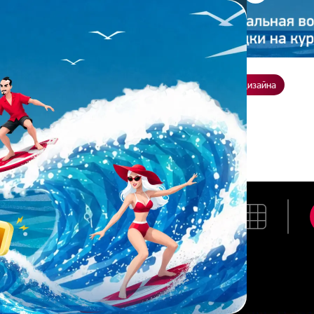
ение
О нас
Всё о дизайне
Заказать презентацию
Студия дизайна
тасия Жданова
АНАСТАСИЯ ЖДАНОВА