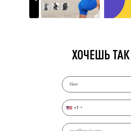
ХОЧЕШЬ ТАК
+1
United
States
+1