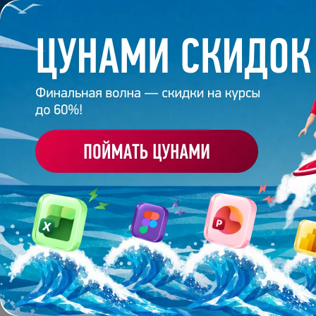
Обучение
Корпоративное обуч
Главная
/
Банк слайдов
/
Презентация 297 – Анас
ПРЕЗЕНТАЦИЯ 297 - 
Работа
студента