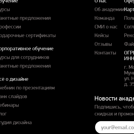
бучение
О нас
Офе
урсы
Об академии
Карт
акетные предложения
Команда
Пол
рофессии
СМИ о нас
Сог
одарочные сертификаты
Кейсы
Рек
Отзывы
Фай
орпоративное обучение
Контакты
ОГР
урсы для сотрудников
ИНН
акетные предложения
г. М
Мун
ул.
сё о дизайне
д. 3
чебник по презентациям
анк слайдов
Новости акад
ебинары
Подпишись, чтоб
лог
скидках и промо
тудия дизайна