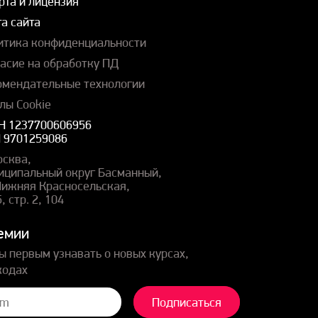
рта и лицензия
а сайта
итика конфиденциальности
ласие на обработку ПД
омендательные технологии
лы Cookie
Н 1237700606956
 9701259086
осква,
иципальный округ Басманный,
 Нижняя Красносельская,
5, стр. 2, 104
емии
ы первым узнавать о новых курсах,
кодах
Подписаться