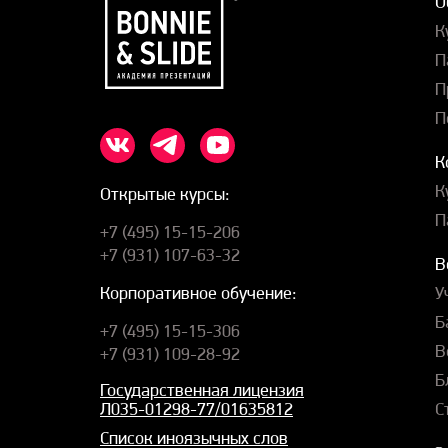
О
К
П
П
П
К
К
Открытые курсы:
П
+7 (495) 15-15-206
+7 (931) 107-63-32
В
У
Корпоративное обучение:
Б
+7 (495) 15-15-306
В
+7 (931) 109-28-92
Б
Государственная лицензия
С
Л035-01298-77/01635812
Список иноязычных слов