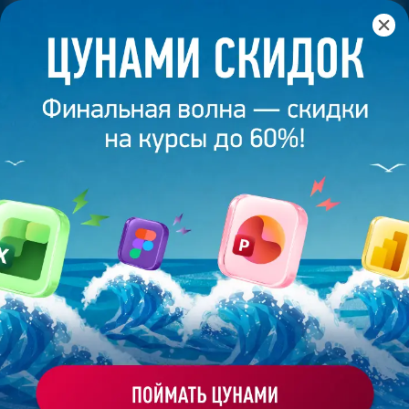
Главная
/
Банк слайдов
/
Презентация 29 – Разработана
студией Bonnie&Slide для ТЭГ
ПРЕЗЕНТАЦИЯ 29 - РАЗРАБОТАНА
СТУДИЕЙ BONNIE&SLIDE ДЛЯ ТЭГ
Моё избранное
Работа
ХОЧУ ЗАКАЗАТЬ ТАКУЮ ПРЕЗЕНТАЦИЮ
эксперта