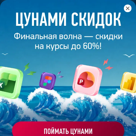
Главная
/
Банк слайдов
/
Презентация 310 – Антон
Зауголов
ПРЕЗЕНТАЦИЯ 310 - АНТОН
ЗАУГОЛОВ
Моё избранное
Работа
ХОЧУ ЗАКАЗАТЬ ТАКУЮ ПРЕЗЕНТАЦИЮ
студента