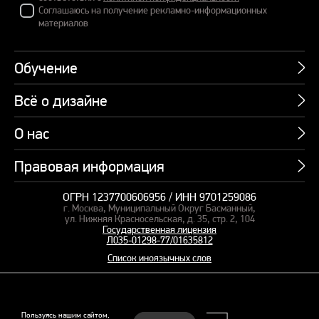
Соглашаюсь на получение рекламно-информационных
материалов
Обучение
Всё о дизайне
Курсы
Пакетные предложения
О нас
Учебник по презентациям
Профессии
Банк слайдов
Правовая информация
Об академии
Подарочные сертификаты
Вебинары
Команда
Корпоративное обучение
ОГРН 1237700606956 / ИНН 9701259086
Карта сайта
Блог
г. Москва, Муниципальный Округ Басманный,
СМИ о нас
Курсы для сотрудников
Оферта и лицензия
ул. Нижняя Красносельская, д. 35, стр. 2, 104
Студия дизайна
Государственная лицензия
Кейсы
Пакетные предложения
Л035-01298-77/01635812
Контакты
Заказать презентацию
Отзывы
Список иноязычных слов
Политика конфиденциальности
Согласие на обработку ПД
Рекомендательные технологии
© 2015–2026 Бонни и Слайд
Пользуясь нашим сайтом,