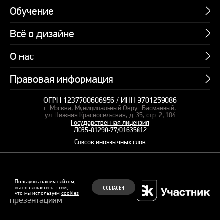
Обучение
Всё о дизайне
Курсы
Пакетные предложения
О нас
Учебник по презентациям
Профессии
Банк слайдов
Правовая информация
Об академии
Подарочные сертификаты
Вебинары
Команда
Корпоративное обучение
ОГРН 1237700606956 / ИНН 9701259086
Карта сайта
Блог
г. Москва, Муниципальный Округ Басманный,
СМИ о нас
Курсы для сотрудников
Оферта и лицензия
ул. Нижняя Красносельская, д. 35, стр. 2, 104
Студия дизайна
Государственная лицензия
Кейсы
Пакетные предложения
Л035-01298-77/01635812
Контакты
Заказать презентацию
Отзывы
Список иноязычных слов
Политика конфиденциальности
Согласие на обработку ПД
Рекомендательные технологии
© 2015–2026 Бонни и Слайд
Пользуясь нашим сайтом,
вы соглашаетесь с тем,
СОГЛАСЕН
Обучающие курсы по
что мы используем
cookies
Файлы Cookie
презентациям