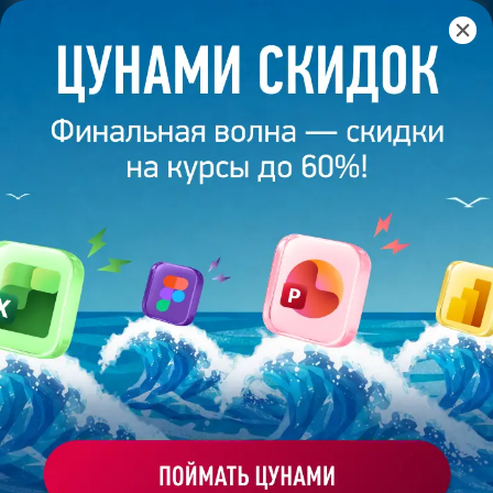
Главная
/
Банк слайдов
/
Презентация 144 – Разработана
студией Bonnie&Slide для Genico
ПРЕЗЕНТАЦИЯ 144 -
РАЗРАБОТАНА СТУДИЕЙ
BONNIE&SLIDE ДЛЯ GENICO
Моё избранное
Работа
ХОЧУ ЗАКАЗАТЬ ТАКУЮ ПРЕЗЕНТАЦИЮ
эксперта