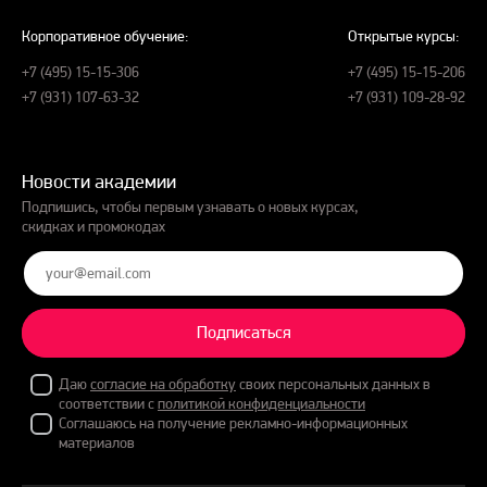
Корпоративное обучение:
Открытые курсы:
+7 (495) 15-15-306
+7 (495) 15-15-206
+7 (931) 107-63-32
+7 (931) 109-28-92
Новости академии
Подпишись, чтобы первым узнавать о новых курсах,
скидках и промокодах
Подписаться
Даю
согласие на обработку
своих персональных данных в
соответствии с
политикой конфиденциальности
Соглашаюсь на получение рекламно-информационных
материалов