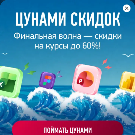
Главная
/
Банк слайдов
/
Презентация 374 – Ксения
Тимофеева
ПРЕЗЕНТАЦИЯ 374 - КСЕНИЯ
ТИМОФЕЕВА
Моё избранное
Работа
ХОЧУ ЗАКАЗАТЬ ТАКУЮ ПРЕЗЕНТАЦИЮ
студента