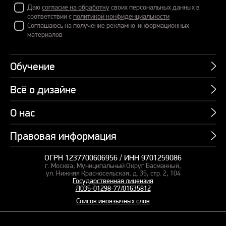
Даю
согласие на обработку
своих персональных данных в
соответствии с
политикой конфиденциальности
Соглашаюсь на получение рекламно-информационных
материалов
Обучение
Всё о дизайне
Курсы
Пакетные предложения
О нас
Учебник по презентациям
Профессии
Банк слайдов
Правовая информация
Об академии
Подарочные сертификаты
Вебинары
Команда
Корпоративное обучение
ОГРН 1237700606956 / ИНН 9701259086
Карта сайта
Блог
г. Москва, Муниципальный Округ Басманный,
СМИ о нас
Курсы для сотрудников
Оферта и лицензия
ул. Нижняя Красносельская, д. 35, стр. 2, 104
Студия дизайна
Государственная лицензия
Кейсы
Пакетные предложения
Л035-01298-77/01635812
Контакты
Заказать презентацию
Отзывы
Список иноязычных слов
Политика конфиденциальности
Согласие на обработку ПД