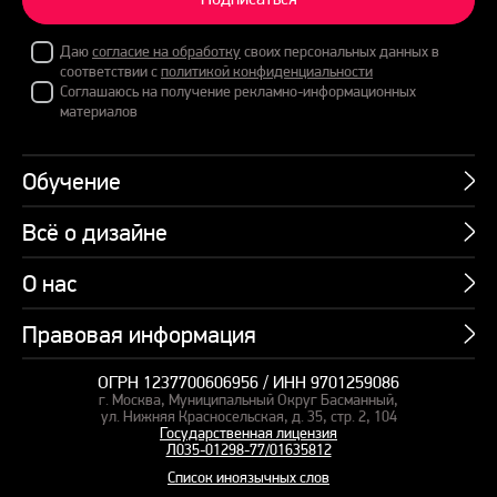
Даю
согласие на обработку
своих персональных данных в
соответствии с
политикой конфиденциальности
Соглашаюсь на получение рекламно-информационных
материалов
Обучение
Всё о дизайне
Курсы
Пакетные предложения
О нас
Учебник по презентациям
Профессии
Банк слайдов
Правовая информация
Об академии
Подарочные сертификаты
Вебинары
Команда
Корпоративное обучение
ОГРН 1237700606956 / ИНН 9701259086
Карта сайта
Блог
г. Москва, Муниципальный Округ Басманный,
СМИ о нас
Курсы для сотрудников
Оферта и лицензия
ул. Нижняя Красносельская, д. 35, стр. 2, 104
Студия дизайна
Государственная лицензия
Кейсы
Пакетные предложения
Л035-01298-77/01635812
Контакты
Заказать презентацию
Отзывы
Список иноязычных слов
Политика конфиденциальности