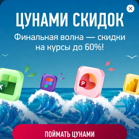
Главная
/
Банк слайдов
/
Презентация 375 – Ксения
Тимофеева
ПРЕЗЕНТАЦИЯ 375 - КСЕНИЯ
ТИМОФЕЕВА
Моё избранное
Работа
ХОЧУ ЗАКАЗАТЬ ТАКУЮ ПРЕЗЕНТАЦИЮ
студента