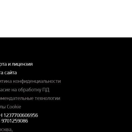
рта и лицензия
а сайта
итика конфиденциальности
ласие на обработку ПД
омендательные технологии
лы Cookie
Н 1237700606956
 9701259086
осква,