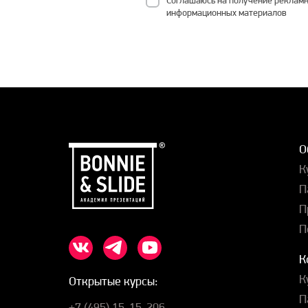
Соглашаюсь на получение рекламн
информационных материалов
О
К
П
П
П
К
К
Открытые курсы:
П
+7 (495) 15-15-206