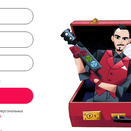
и
персональных
й