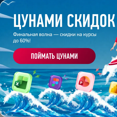
Обучение
Корпоративное обуч
Главная
/
Банк слайдов
/
Презентация 39 – Разраб
ПРЕЗЕНТАЦИЯ 39 - Р
ПРОЕКТА МУЛЬТИМЕД
Работа
эксперта