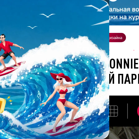
ение
О нас
Всё о дизайне
Заказать презентацию
Студия дизайна
отана студией Bonnie&Slide для проекта мультимедийный истори
АЗРАБОТАНА СТУДИЕЙ BONNI
ИЙНЫЙ ИСТОРИЧЕСКИЙ ПАР