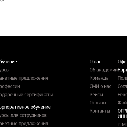
о-
бучение
О нас
Офе
урсы
Об академии
Карт
акетные предложения
Команда
Пол
рофессии
СМИ о нас
Сог
одарочные сертификаты
Кейсы
Рек
Отзывы
Фай
орпоративное обучение
Контакты
ОГР
урсы для сотрудников
ИНН
акетные предложения
г. М