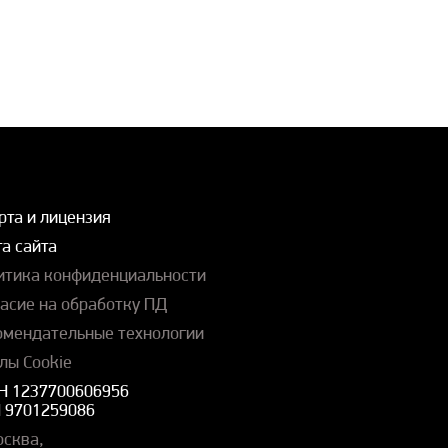
рта и лицензия
а сайта
итика конфиденциальности
ласие на обработку ПД
омендательные технологии
лы Cookie
Н 1237700606956
 9701259086
осква,