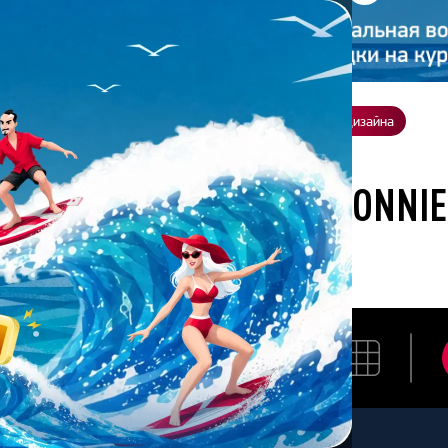
ение
О нас
Всё о дизайне
Заказать презентацию
Студия дизайна
отана студией Bonnie&Slide для Seendex
АЗРАБОТАНА СТУДИЕЙ BONNI