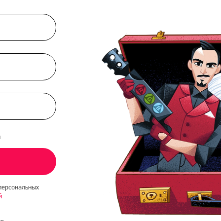
и
персональных
й