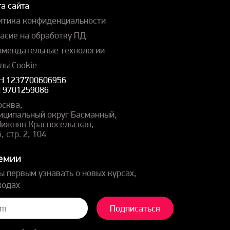
а сайта
итика конфиденциальности
ласие на обработку ПД
омендательные технологии
лы Cookie
Н 1237700606956
 9701259086
осква,
иципальный округ Басманный,
 Нижняя Красносельская,
5, стр. 2, 104
емии
ы первым узнавать о новых курсах,
кодах
Подписаться