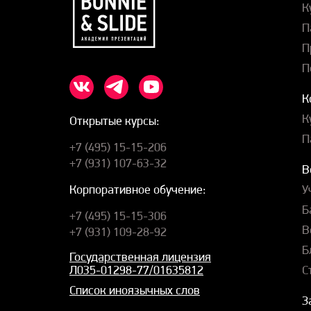
К
П
П
П
К
К
Открытые курсы:
П
+7 (495) 15-15-206
+7 (931) 107-63-32
В
У
Корпоративное обучение:
Б
+7 (495) 15-15-306
В
+7 (931) 109-28-92
Б
Государственная лицензия
С
Л035-01298-77/01635812
Список иноязычных слов
З