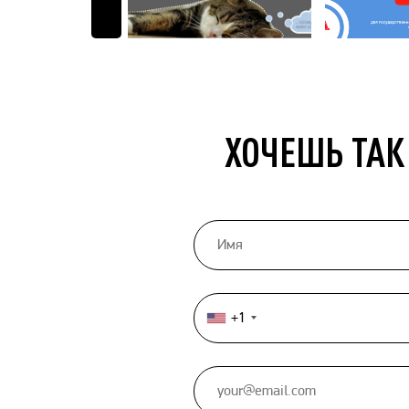
ХОЧЕШЬ ТАК
+1
United
States
+1