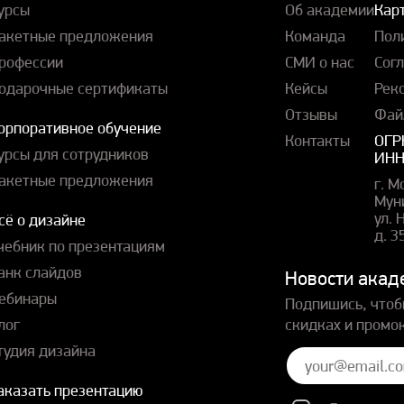
урсы
Об академии
Карт
акетные предложения
Команда
Пол
рофессии
СМИ о нас
Сог
одарочные сертификаты
Кейсы
Рек
Отзывы
Фай
орпоративное обучение
Контакты
ОГР
урсы для сотрудников
ИНН
акетные предложения
г. М
Мун
ул.
сё о дизайне
д. 3
чебник по презентациям
анк слайдов
Новости акад
ебинары
Подпишись, чтоб
лог
скидках и промо
тудия дизайна
аказать презентацию