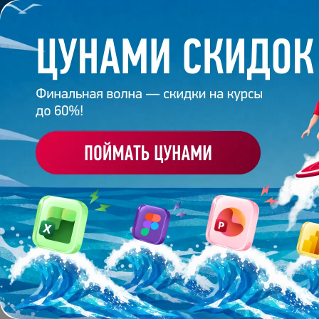
Обучение
Корпоративное обуч
Главная
/
Банк слайдов
/
Презентация 54 – Моряк
ПРЕЗЕНТАЦИЯ 54 - М
Работа
эксперта