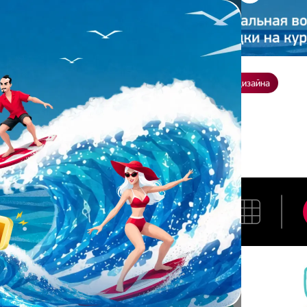
ение
О нас
Всё о дизайне
Заказать презентацию
Студия дизайна
ов Илья
ОРЯКОВ ИЛЬЯ