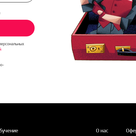
и
персональных
й
о-
бучение
О нас
Офе