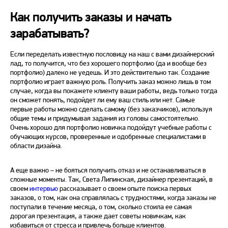
Как получить заказы и начать
зарабатывать?
Если переделать известную пословицу на наш с вами дизайнерский
лад, то получится, что без хорошего портфолио (да и вообще без
портфолио) далеко не уедешь. И это действительно так. Создание
портфолио играет важную роль. Получить заказ можно лишь в том
случае, когда вы покажете клиенту ваши работы, ведь только тогда
он сможет понять, подойдет ли ему ваш стиль или нет. Самые
первые работы можно сделать самому (без заказчиков), используя
общие темы и придумывая задания из головы самостоятельно.
Очень хорошо для портфолио новичка подойдут учебные работы с
обучающих курсов, проверенные и одобренные специалистами в
области дизайна.
А еще важно – не бояться получить отказ и не останавливаться в
сложные моменты. Так, Света Липинская, дизайнер презентаций, в
своем
интервью
рассказывает о своем опыте поиска первых
заказов, о том, как она справлялась с трудностями, когда заказы не
поступали в течение месяца, о том, сколько стоила ее самая
дорогая презентация, а также дает советы новичкам, как
избавиться от стресса и привлечь больше клиентов.