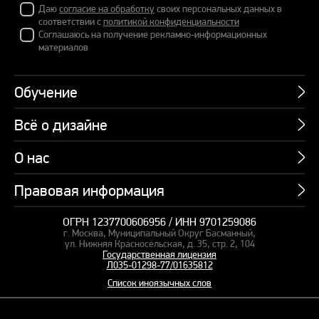
Даю
согласие на обработку
своих персональных данных в
соответствии с
политикой конфиденциальности
Соглашаюсь на получение рекламно-информационных
материалов
Обучение
Всё о дизайне
Курсы
Пакетные предложения
О нас
Учебник по презентациям
Профессии
Банк слайдов
Правовая информация
Об академии
Подарочные сертификаты
Вебинары
Команда
Корпоративное обучение
ОГРН 1237700606956 / ИНН 9701259086
Карта сайта
Блог
г. Москва, Муниципальный Округ Басманный,
СМИ о нас
Курсы для сотрудников
Оферта и лицензия
ул. Нижняя Красносельская, д. 35, стр. 2, 104
Студия дизайна
Государственная лицензия
Кейсы
Пакетные предложения
Л035-01298-77/01635812
Контакты
Заказать презентацию
Отзывы
Список иноязычных слов
Политика конфиденциальности
Согласие на обработку ПД