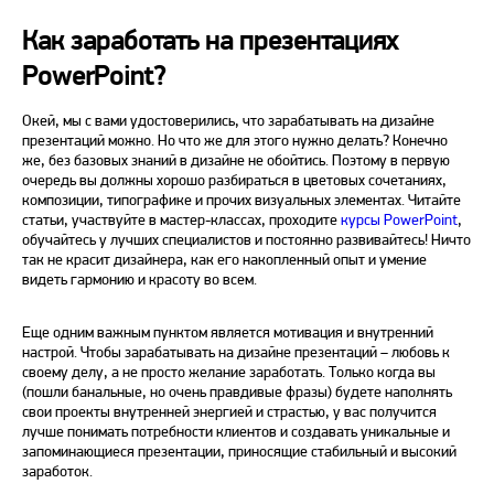
Как заработать на презентациях
PowerPoint?
Окей, мы с вами удостоверились, что зарабатывать на дизайне
презентаций можно. Но что же для этого нужно делать? Конечно
же, без базовых знаний в дизайне не обойтись. Поэтому в первую
очередь вы должны хорошо разбираться в цветовых сочетаниях,
композиции, типографике и прочих визуальных элементах. Читайте
статьи, участвуйте в мастер-классах, проходите
курсы PowerPoint
,
обучайтесь у лучших специалистов и постоянно развивайтесь! Ничто
так не красит дизайнера, как его накопленный опыт и умение
видеть гармонию и красоту во всем.
Еще одним важным пунктом является мотивация и внутренний
настрой. Чтобы зарабатывать на дизайне презентаций – любовь к
своему делу, а не просто желание заработать. Только когда вы
(пошли банальные, но очень правдивые фразы) будете наполнять
свои проекты внутренней энергией и страстью, у вас получится
лучше понимать потребности клиентов и создавать уникальные и
запоминающиеся презентации, приносящие стабильный и высокий
заработок.