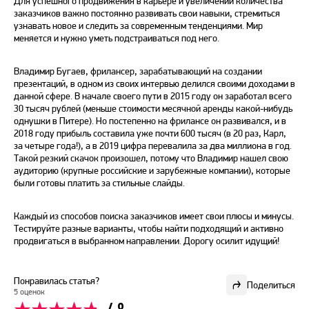
Для успешного продвижения в карьере и увеличении количества
заказчиков важно постоянно развивать свои навыки, стремиться
узнавать новое и следить за современным тенденциями. Мир
меняется и нужно уметь подстраиваться под него.
Владимир Бугаев, фрилансер, зарабатывающий на создании
презентаций, в одном из своих интервью делился своими доходами в
данной сфере. В начале своего пути в 2015 году он заработал всего
30 тысяч рублей (меньше стоимости месячной аренды какой-нибудь
однушки в Питере). Но постепенно на фрилансе он развивался, и в
2018 году прибыль составила уже почти 600 тысяч (в 20 раз, Карл,
за четыре года!), а в 2019 цифра перевалила за два миллиона в год.
Такой резкий скачок произошел, потому что Владимир нашел свою
аудиторию (крупные российские и зарубежные компании), которые
были готовы платить за стильные слайды.
Каждый из способов поиска заказчиков имеет свои плюсы и минусы.
Тестируйте разные варианты, чтобы найти подходящий и активно
продвигаться в выбранном направлении. Дорогу осилит идущий!
Понравилась статья?
Поделиться
5 оценок