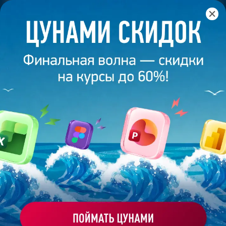
Главная
/
Блог
/
Как и сколько можно заработать на
дизайне презентаций?
25 июня 2024
8
минут
13 654
КАК И СКОЛЬКО МОЖНО ЗАРАБОТАТЬ
НА ДИЗАЙНЕ ПРЕЗЕНТАЦИЙ?
Поделиться
Татьяна Малик