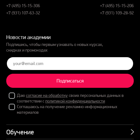
+7 (495) 15-15-306
+7 (495) 15-15-206
+7 (931) 107-63-32
+7 (931) 109-28-92
Новости академии
Подпишись, чтобы первым узнавать о новых курсах,
скидках и промокодах
Подписаться
Даю
согласие на обработку
своих персональных данных в
соответствии с
политикой конфиденциальности
Соглашаюсь на получение рекламно-информационных
материалов
Обучение