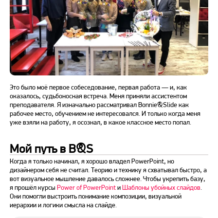
Это было моё первое собеседование, первая работа — и, как
оказалось, судьбоносная встреча. Меня приняли ассистентом
преподавателя. Я изначально рассматривал Bonnie&Slide как
рабочее место, обучением не интересовался. И только когда меня
уже взяли на работу, я осознал, в какое классное место попал.
Мой путь в B&S
Когда я только начинал, я хорошо владел PowerPoint, но
дизайнером себя не считал. Теорию и технику я схватывал быстро, а
вот визуальное мышление давалось сложнее. Чтобы укрепить базу,
я прошёл курсы
Power of PowerPoint
и
Шаблоны убойных слайдов
.
Они помогли выстроить понимание композиции, визуальной
иерархии и логики смысла на слайде.