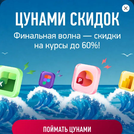
Главная
/
Блог
/
Илья Моряков. Дойти до руководителя
отдела в B&S
13 ноября 2025
6
минут
912
ИЛЬЯ МОРЯКОВ. ДОЙТИ ДО
РУКОВОДИТЕЛЯ ОТДЕЛА В B&S
Поделиться
Bonnie&Slide