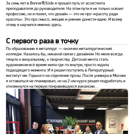
За семь лет в Bonnie&Slide я прошёл путь от ассистента
преподавателя до руководителя. На этом пути я не только освоил
профессию, но и понял, что дизайн — это не про «красоту ради
красоты». Это про смысл, эмоцию и умение донести идею. И всему
этому я научился именно здесь.
С первого раза в точку
По образованию я металлург — окончил металлургический
колледж. Казалось бы, никакой связи с дизайном. Но меня всегда
тянуло к визуальному, к творчеству. Детская мечта стать
художником всё время жила где-то внутри, просто ждала
подходящего момента. И я решил поступить в Литературный
институт им. Горького на отделение прозы. После универа в Москве
я оставаться не планировал, но на 2-ом курсе решил подработать и
откликнулся на первую понравившуюся вакансию…