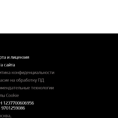
рта и лицензия
а сайта
итика конфиденциальности
ласие на обработку ПД
омендательные технологии
лы Cookie
Н 1237700606956
 9701259086
осква,