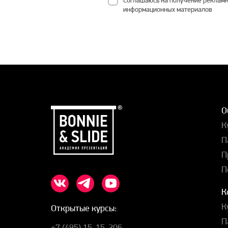
информационных материалов
О
К
П
П
П
К
К
Открытые курсы:
П
+7 (495) 15-15-206