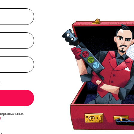
и
персональных
й
о-