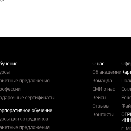
бучение
О нас
Офе
урсы
Об академии
Карт
акетные предложения
Команда
Пол
рофессии
СМИ о нас
Сог
одарочные сертификаты
Кейсы
Рек
Отзывы
Фай
орпоративное обучение
Контакты
ОГР
урсы для сотрудников
ИНН
акетные предложения
г. М