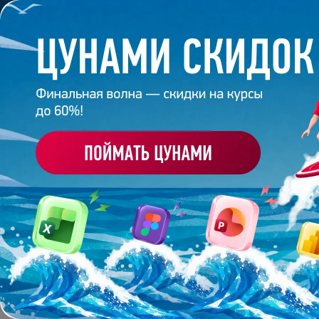
Обучение
Корпоративное обуч
Главная
/
Банк слайдов
/
Презентация 143 – Разра
ПРЕЗЕНТАЦИЯ 143 - 
DREAMROOMER
Работа
эксперта