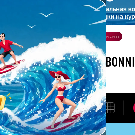
ение
О нас
Всё о дизайне
Заказать презентацию
Студия дизайна
ботана студией Bonnie&Slide для Dreamroomer
РАЗРАБОТАНА СТУДИЕЙ BONN