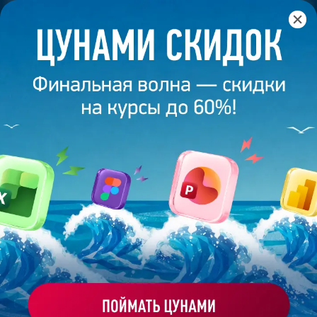
Главная
/
Банк слайдов
/
Презентация 170 – Диана Кирина
ПРЕЗЕНТАЦИЯ 170 - ДИАНА
КИРИНА
Моё избранное
Работа
ХОЧУ ЗАКАЗАТЬ ТАКУЮ ПРЕЗЕНТАЦИЮ
студента