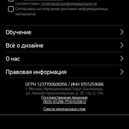
соответствии с
политикой конфиденциальности
Соглашаюсь на получение рекламно-информационных
материалов
Обучение
Всё о дизайне
Курсы
Пакетные предложения
О нас
Учебник по презентациям
Профессии
Банк слайдов
Правовая информация
Об академии
Подарочные сертификаты
Вебинары
Команда
Корпоративное обучение
ОГРН 1237700606956 / ИНН 9701259086
Карта сайта
Блог
г. Москва, Муниципальный Округ Басманный,
СМИ о нас
Курсы для сотрудников
Оферта и лицензия
ул. Нижняя Красносельская, д. 35, стр. 2, 104
Студия дизайна
Государственная лицензия
Кейсы
Пакетные предложения
Л035-01298-77/01635812
Контакты
Заказать презентацию
Отзывы
Список иноязычных слов
Политика конфиденциальности
Согласие на обработку ПД