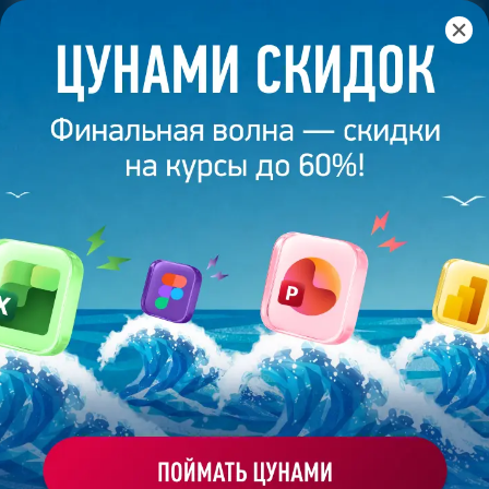
Главная
/
Банк слайдов
/
Презентация 194 – Юлия
Воронкина
ПРЕЗЕНТАЦИЯ 194 - ЮЛИЯ
ВОРОНКИНА
Моё избранное
Работа
ХОЧУ ЗАКАЗАТЬ ТАКУЮ ПРЕЗЕНТАЦИЮ
студента