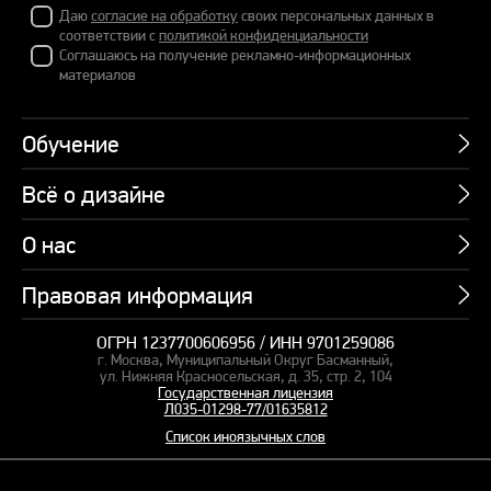
Даю
согласие на обработку
своих персональных данных в
соответствии с
политикой конфиденциальности
Соглашаюсь на получение рекламно-информационных
материалов
Обучение
Всё о дизайне
Курсы
Пакетные предложения
О нас
Учебник по презентациям
Профессии
Банк слайдов
Правовая информация
Об академии
Подарочные сертификаты
Вебинары
Команда
Корпоративное обучение
ОГРН 1237700606956 / ИНН 9701259086
Карта сайта
Блог
г. Москва, Муниципальный Округ Басманный,
СМИ о нас
Курсы для сотрудников
Оферта и лицензия
ул. Нижняя Красносельская, д. 35, стр. 2, 104
Студия дизайна
Государственная лицензия
Кейсы
Пакетные предложения
Л035-01298-77/01635812
Контакты
Заказать презентацию
Отзывы
Список иноязычных слов
Политика конфиденциальности
Согласие на обработку ПД