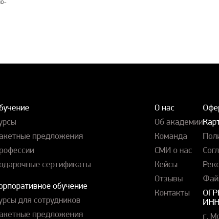
о-
бучение
О нас
Офе
урсы
Об академии
Карт
акетные предложения
Команда
Пол
рофессии
СМИ о нас
Сог
одарочные сертификаты
Кейсы
Рек
Отзывы
Фай
орпоративное обучение
Контакты
ОГР
урсы для сотрудников
ИНН
акетные предложения
г. М