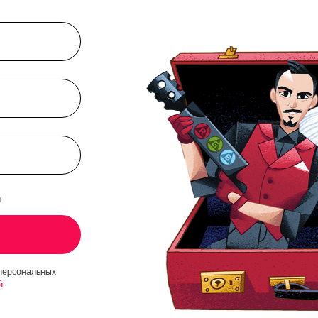
и
персональных
й