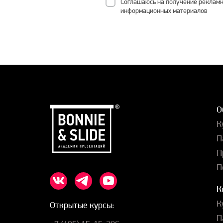
Соглашаюсь на получение рекламн
информационных материалов
О
К
П
П
П
К
К
Открытые курсы:
П