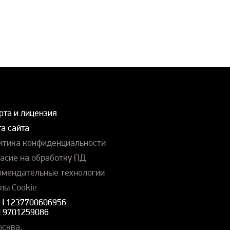
рта и лицензия
а сайта
итика конфиденциальности
ласие на обработку ПД
омендательные технологии
лы Cookie
Н 1237700606956
 9701259086
осква,