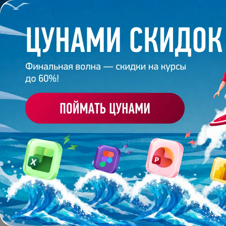
Обучение
Корпоративное обуч
Главная
/
Банк слайдов
/
Презентация 255 – Евген
ПРЕЗЕНТАЦИЯ 255 - 
Работа
студента