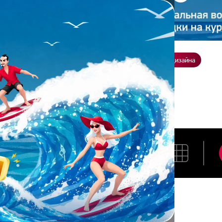
ение
О нас
Всё о дизайне
Заказать презентацию
Студия дизайна
ия Харина
ЕВГЕНИЯ ХАРИНА