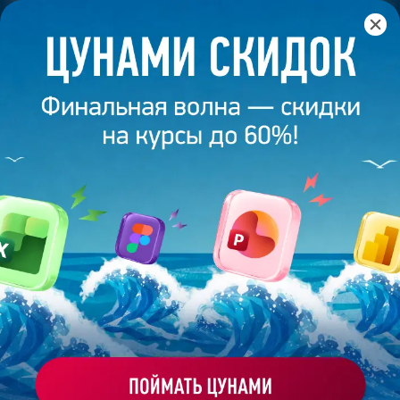
Главная
/
Банк слайдов
/
Презентация 33 – Разработана
студией Bonnie&Slide для Ляйсан Утяшевой
ПРЕЗЕНТАЦИЯ 33 - РАЗРАБОТАНА
СТУДИЕЙ BONNIE&SLIDE ДЛЯ
ЛЯЙСАН УТЯШЕВОЙ
Моё избранное
Работа
ХОЧУ ЗАКАЗАТЬ ТАКУЮ ПРЕЗЕНТАЦИЮ
эксперта