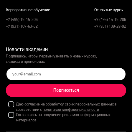
Корпоративное обучение:
Открытые курсы:
+7 (495) 15-15-306
+7 (495) 15-15-206
+7 (931) 107-63-32
+7 (931) 109-28-92
Новости академии
Подпишись, чтобы первым узнавать о новых курсах,
скидках и промокодах
Подписаться
Даю
согласие на обработку
своих персональных данных в
соответствии с
политикой конфиденциальности
Соглашаюсь на получение рекламно-информационных
материалов