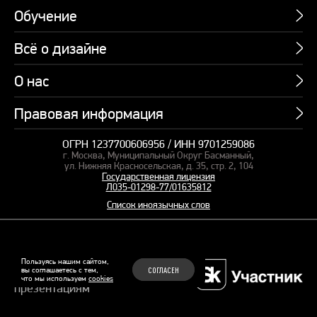
Обучение
Всё о дизайне
Курсы
Пакетные предложения
О нас
Учебник по презентациям
Профессии
Банк слайдов
Правовая информация
Об академии
Подарочные сертификаты
Вебинары
Команда
Корпоративное обучение
ОГРН 1237700606956 / ИНН 9701259086
Карта сайта
Блог
г. Москва, Муниципальный Округ Басманный,
СМИ о нас
Курсы для сотрудников
Оферта и лицензия
ул. Нижняя Красносельская, д. 35, стр. 2, 104
Студия дизайна
Государственная лицензия
Кейсы
Пакетные предложения
Л035-01298-77/01635812
Контакты
Заказать презентацию
Отзывы
Список иноязычных слов
Политика конфиденциальности
Согласие на обработку ПД
Рекомендательные технологии
© 2015–2026 Бонни и Слайд
Пользуясь нашим сайтом,
вы соглашаетесь с тем,
СОГЛАСЕН
Обучающие курсы по
что мы используем
cookies
Файлы Cookie
презентациям