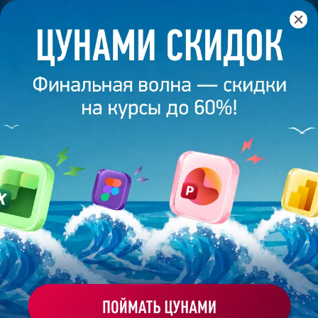
Главная
/
Банк слайдов
/
Презентация 365 – Ксения
Тимофеева
ПРЕЗЕНТАЦИЯ 365 - КСЕНИЯ
ТИМОФЕЕВА
Моё избранное
Работа
ХОЧУ ЗАКАЗАТЬ ТАКУЮ ПРЕЗЕНТАЦИЮ
студента