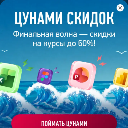
Главная
/
Банк слайдов
/
Презентация 375 – Ксения
Тимофеева
ПРЕЗЕНТАЦИЯ 375 - КСЕНИЯ
ТИМОФЕЕВА
Моё избранное
Работа
ХОЧУ ЗАКАЗАТЬ ТАКУЮ ПРЕЗЕНТАЦИЮ
студента