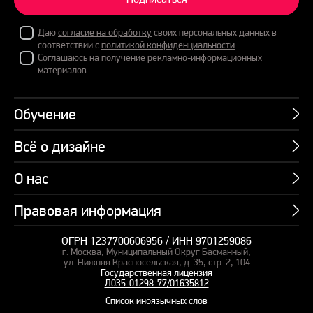
Даю
согласие на обработку
своих персональных данных в
соответствии с
политикой конфиденциальности
Соглашаюсь на получение рекламно-информационных
материалов
Обучение
Всё о дизайне
Курсы
Пакетные предложения
О нас
Учебник по презентациям
Профессии
Банк слайдов
Правовая информация
Об академии
Подарочные сертификаты
Вебинары
Команда
Корпоративное обучение
ОГРН 1237700606956 / ИНН 9701259086
Карта сайта
Блог
г. Москва, Муниципальный Округ Басманный,
СМИ о нас
Курсы для сотрудников
Оферта и лицензия
ул. Нижняя Красносельская, д. 35, стр. 2, 104
Студия дизайна
Государственная лицензия
Кейсы
Пакетные предложения
Л035-01298-77/01635812
Контакты
Заказать презентацию
Отзывы
Список иноязычных слов
Политика конфиденциальности