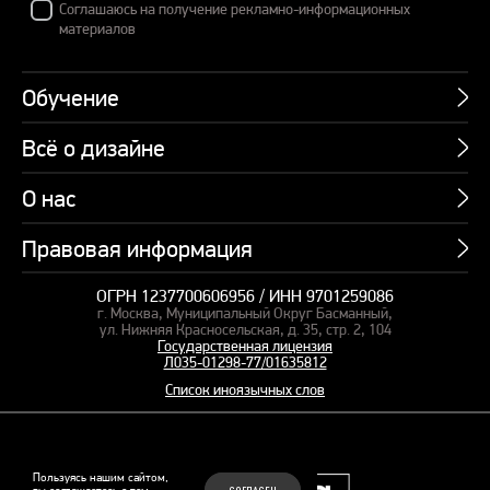
Соглашаюсь на получение рекламно-информационных
материалов
Обучение
Всё о дизайне
Курсы
Пакетные предложения
О нас
Учебник по презентациям
Профессии
Банк слайдов
Правовая информация
Об академии
Подарочные сертификаты
Вебинары
Команда
Корпоративное обучение
ОГРН 1237700606956 / ИНН 9701259086
Карта сайта
Блог
г. Москва, Муниципальный Округ Басманный,
СМИ о нас
Курсы для сотрудников
Оферта и лицензия
ул. Нижняя Красносельская, д. 35, стр. 2, 104
Студия дизайна
Государственная лицензия
Кейсы
Пакетные предложения
Л035-01298-77/01635812
Контакты
Заказать презентацию
Отзывы
Список иноязычных слов
Политика конфиденциальности
Согласие на обработку ПД
Рекомендательные технологии
© 2015–2026 Бонни и Слайд
Пользуясь нашим сайтом,