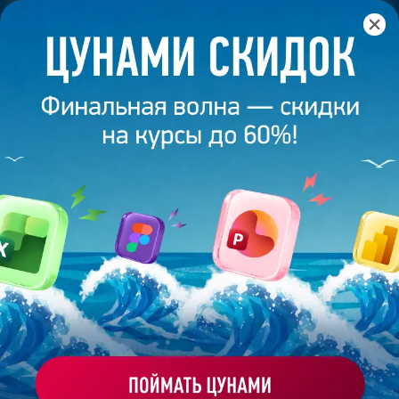
Главная
/
Банк слайдов
/
Презентация 380 – Работа
выпускницы Bonnie&Slide
ПРЕЗЕНТАЦИЯ 380 - РАБОТА
ВЫПУСКНИЦЫ BONNIE&SLIDE
Моё избранное
Работа
ХОЧУ ЗАКАЗАТЬ ТАКУЮ ПРЕЗЕНТАЦИЮ
студента