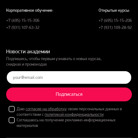
Корпоративное обучение:
Открытые курсы:
+7 (495) 15-15-306
+7 (495) 15-15-206
+7 (931) 107-63-32
+7 (931) 109-28-92
Новости академии
Подпишись, чтобы первым узнавать о новых курсах,
скидках и промокодах
Подписаться
Даю
согласие на обработку
своих персональных данных в
соответствии с
политикой конфиденциальности
Соглашаюсь на получение рекламно-информационных
материалов