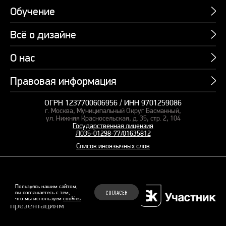
Обучение
Всё о дизайне
Курсы
Пакетные предложения
О нас
Учебник по презентациям
Профессии
Банк слайдов
Правовая информация
Об академии
Подарочные сертификаты
Вебинары
Команда
Корпоративное обучение
ОГРН 1237700606956 / ИНН 9701259086
Карта сайта
Блог
г. Москва, Муниципальный Округ Басманный,
СМИ о нас
Курсы для сотрудников
Оферта и лицензия
ул. Нижняя Красносельская, д. 35, стр. 2, 104
Студия дизайна
Государственная лицензия
Кейсы
Пакетные предложения
Л035-01298-77/01635812
Контакты
Заказать презентацию
Отзывы
Список иноязычных слов
Политика конфиденциальности
Согласие на обработку ПД
Рекомендательные технологии
© 2015–2026 Бонни и Слайд
Пользуясь нашим сайтом,
вы соглашаетесь с тем,
СОГЛАСЕН
Обучающие курсы по
что мы используем
cookies
Файлы Cookie
презентациям