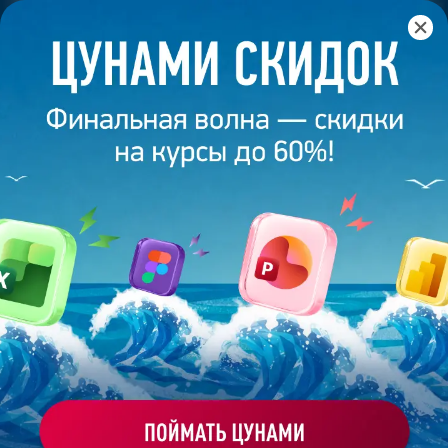
Главная
/
Банк слайдов
/
Презентация 50 – Разработана
студией Bonnie&Slide для Крымская коровка
ПРЕЗЕНТАЦИЯ 50 - РАЗРАБОТАНА
СТУДИЕЙ BONNIE&SLIDE ДЛЯ
КРЫМСКАЯ КОРОВКА
Моё избранное
Работа
ХОЧУ ЗАКАЗАТЬ ТАКУЮ ПРЕЗЕНТАЦИЮ
эксперта