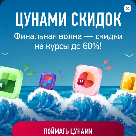
Главная
/
Банк слайдов
/
Презентация 8 – Мигаль Светлана
ПРЕЗЕНТАЦИЯ 8 - МИГАЛЬ
СВЕТЛАНА
Моё избранное
Работа
ХОЧУ ЗАКАЗАТЬ ТАКУЮ ПРЕЗЕНТАЦИЮ
студента