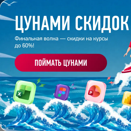
Обучение
Корпоративное обуч
Главная
/
Блог
/
Презентация в стиле минимализм
6 августа 2024
7
минут
12 147
ПРЕЗЕНТАЦИЯ В СТИ
Поделиться