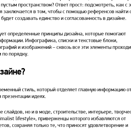
пустым пространством? Ответ прост: подсмотреть, как с 
я заключается в том, чтобы с помощью референсов найти 
 будет создавать единство и согласованность в дизайне.
ует определенные принципы дизайна, которые помогают
нформации. Инфографика, списки и текстовые блоки,
ографий и изображений – сквозь все эти элементы проходи
 по порядку.
изайне?
ременный стиль, который отделяет главную информацию о
я презентации идеях.
 слайдов, но и в моде, строительстве, интерьере, творче
malist lifestyle», приверженцы которого избавляются от
тов, сохраняя только те, что приносят удовлетворение и