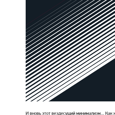
И вновь этот вездесущий минимализм… Как ж