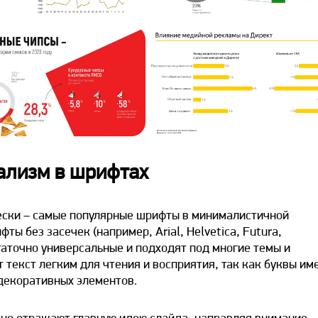
ализм в шрифтах
ески – самые популярные шрифты в минималистичной
ы без засечек (например, Arial, Helvetica, Futura,
остаточно универсальные и подходят под многие темы и
т текст легким для чтения и восприятия, так как буквы им
декоративных элементов.
вно отражают главную идею слайда, направляя внимание