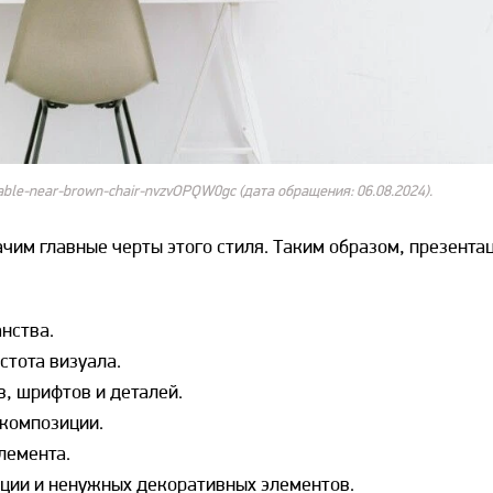
table-near-brown-chair-nvzvOPQW0gc (дата обращения: 06.08.2024).
чим главные черты этого стиля. Таким образом, презента
нства.
стота визуала.
, шрифтов и деталей.
 композиции.
лемента.
ции и ненужных декоративных элементов.