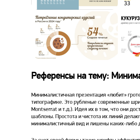
Референсы на тему: Миним
Минималистичная презентация «любит» грот
типографике. Это рубленые современные шрифт
Montserrat и т.д.). Идея их в том, что они д
шаблоны. Простота и чистота их линий делаю
минималистичный вид и лишены каких-либо 
За счет своей формы такие шрифты эффекти