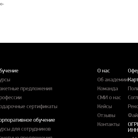
о-
бучение
О нас
Офе
урсы
Об академии
Карт
акетные предложения
Команда
Пол
рофессии
СМИ о нас
Сог
одарочные сертификаты
Кейсы
Рек
Отзывы
Фай
орпоративное обучение
Контакты
ОГР
урсы для сотрудников
ИНН
акетные предложения