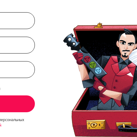
и
персональных
й