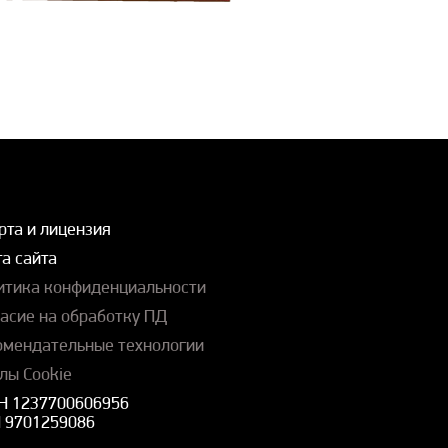
рта и лицензия
а сайта
итика конфиденциальности
ласие на обработку ПД
омендательные технологии
лы Cookie
Н 1237700606956
 9701259086