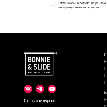
Соглашаюсь на получение рекламн
информационных материалов
О
К
П
П
П
К
К
Открытые курсы:
П