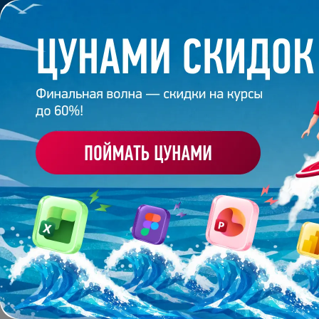
Обучение
Корпоративное обуч
Главная
/
Банк слайдов
/
Презентация 116 – Разра
ПРЕЗЕНТАЦИЯ 116 - 
PERFETTI VAN MELLE 
Работа
эксперта