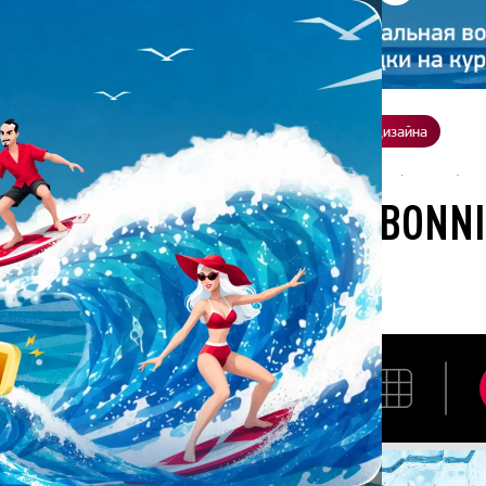
ение
О нас
Всё о дизайне
Заказать презентацию
Студия дизайна
ботана студией BONNIE&SLIDE для Perfetti Van Melle (Mentos)
РАЗРАБОТАНА СТУДИЕЙ BONN
(MENTOS)