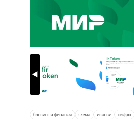
банкинг и финансы
схема
иконки
цифры