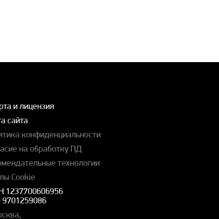
рта и лицензия
а сайта
итика конфиденциальности
ласие на обработку ПД
омендательные технологии
лы Cookie
Н 1237700606956
 9701259086
осква,