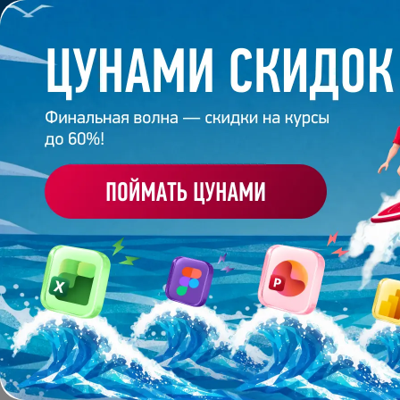
Обучение
Корпоративное обуч
Главная
/
Банк слайдов
/
Презентация 123 – Разра
ПРЕЗЕНТАЦИЯ 123 - 
МИР
Работа
эксперта