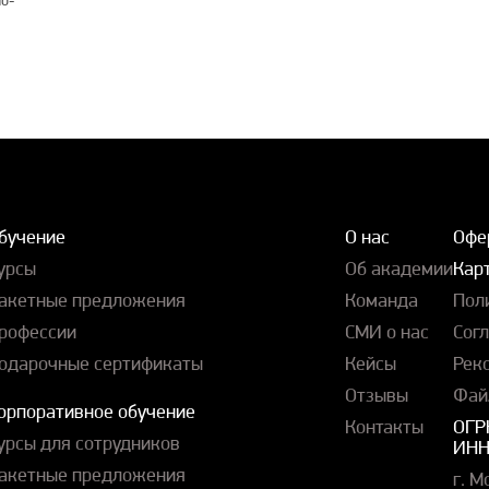
бучение
О нас
Офе
урсы
Об академии
Карт
акетные предложения
Команда
Пол
рофессии
СМИ о нас
Сог
одарочные сертификаты
Кейсы
Рек
Отзывы
Фай
орпоративное обучение
Контакты
ОГР
урсы для сотрудников
ИНН
акетные предложения
г. М