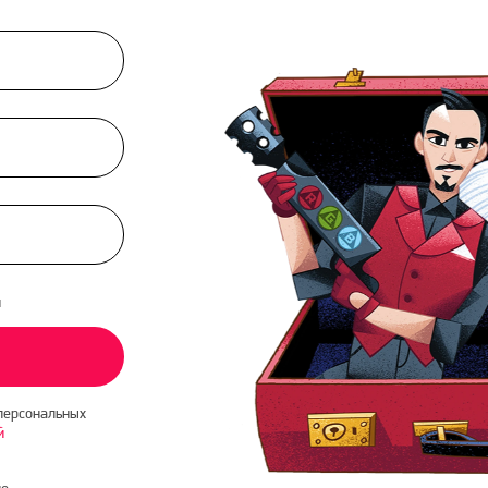
и
персональных
й
о-