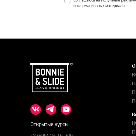
информационных материалов
О
К
П
П
П
К
К
Открытые курсы:
П
+7 (495) 15-15-206