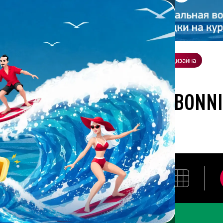
ение
О нас
Всё о дизайне
Заказать презентацию
Студия дизайна
ботана студией Bonnie&Slide для Мир
РАЗРАБОТАНА СТУДИЕЙ BONN